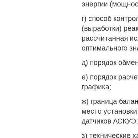
энергии (мощнос
г) способ контр
(выработки) реа
рассчитанная ис
оптимального зн
д) порядок обме
е) порядок расче
графика;
ж) граница бала
место установки
датчиков АСКУЭ;
з) технические 