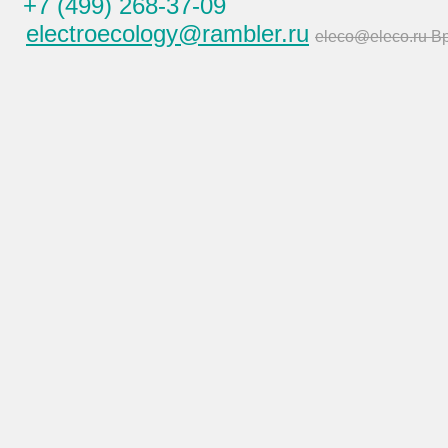
+7 (499) 268-37-09
electroecology@rambler.ru
eleco@eleco.ru В